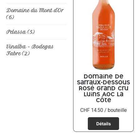
Domaine du Mont d'Or
(6)
Pelassa
(5)
Vinalba - Bodegas
Fabre
(2)
Domaine de
Sarraux-Dessous
Rosé Grand Cru
Luins AOC La
Côte
CHF
14.50
/ bouteille