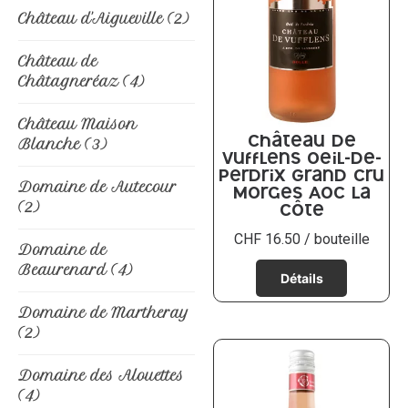
Château d'Aigueville
(2)
Château de
Châtagneréaz
(4)
Château Maison
Blanche
(3)
Château de
Vufflens Oeil-de-
Perdrix Grand Cru
Domaine de Autecour
Morges AOC La
(2)
Côte
CHF
16.50
/ bouteille
Domaine de
Beaurenard
(4)
Domaine de Martheray
(2)
Domaine des Alouettes
(4)