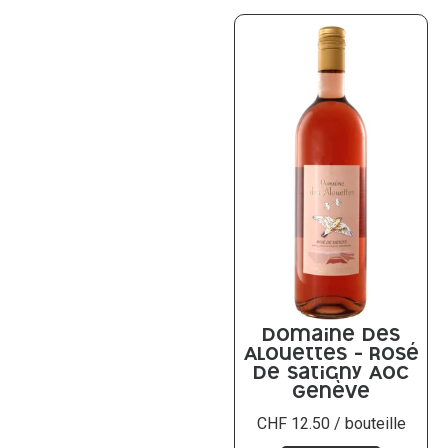
Domaine des
Alouettes – Rosé
de Satigny AOC
Genève
CHF
12.50
/ bouteille