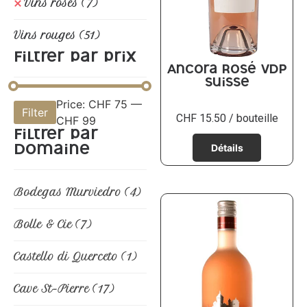
Vins rosés
(7)
Vins rouges
(51)
Filtrer par prix
Ancora Rosé VdP
Suisse
Price:
CHF 75
—
Filter
CHF
15.50
/ bouteille
CHF 99
Filtrer par
domaine
Bodegas Murviedro
(4)
Bolle & Cie
(7)
Castello di Querceto
(1)
Cave St-Pierre
(17)