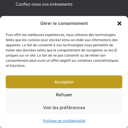
Confiez-nous vos évènements
Gérer le consentement
Pour offrir les meilleures expériences, nous utilisons des technologies
Liens utiles
telles que les cookies pour stocker et/ou accéder aux informations des
appareils. Le fait de consentir à ces technologies nous permettra de
Mon espace personnel
traiter des données telles que le comportement de navigation ou les ID
uniques sur ce site. Le fait de ne pas consentir ou de retirer son
consentement peut avoir un effet négatif sur certaines caractéristiques
Conditions générales de vente
et fonctions.
Politique de confidentialité
Accepter
Refuser
©2025. Le Cellier du Château Sàrl. Tous droits
réservés
Voir les préférences
Site par ccbycc.ch
Politique de confidentialité