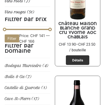
Vins rosés
(7)
Vins rouges
(51)
Filtrer par prix
Château Maison
Blanche Grand
Cru Yvorne AOC
Price:
CHF 141
—
Filter
Chablais
CHF 166
CHF
13.90
–
CHF
23.50
Filtrer par
/ bouteille
domaine
Bodegas Murviedro
(4)
Bolle & Cie
(7)
Castello di Querceto
(1)
Cave St-Pierre
(17)