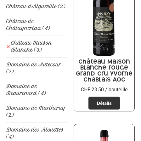
Château d'Aigueville
(2)
Château de
Châtagneréaz
(4)
Château Maison
Blanche
(3)
Château Maison
Domaine de Autecour
Blanche rouge
(2)
Grand Cru Yvorne
Chablais AOC
Domaine de
CHF
23.50
/ bouteille
Beaurenard
(4)
Domaine de Martheray
(2)
Domaine des Alouettes
(4)