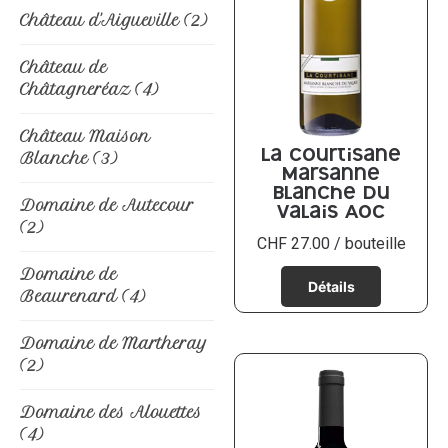
Château d'Aigueville
(2)
Château de
Châtagneréaz
(4)
Château Maison
Blanche
(3)
La Courtisane
Marsanne
blanche du
Domaine de Autecour
Valais AOC
(2)
CHF
27.00
/ bouteille
Domaine de
Beaurenard
(4)
Domaine de Martheray
(2)
Domaine des Alouettes
(4)