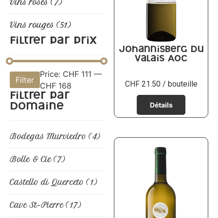
Vins rosés
(7)
Vins rouges
(51)
Filtrer par prix
Johannisberg du
Valais AOC
Price:
CHF 111
—
Filter
CHF
21.50
/ bouteille
CHF 168
Filtrer par
domaine
Bodegas Murviedro
(4)
Bolle & Cie
(7)
Castello di Querceto
(1)
Cave St-Pierre
(17)