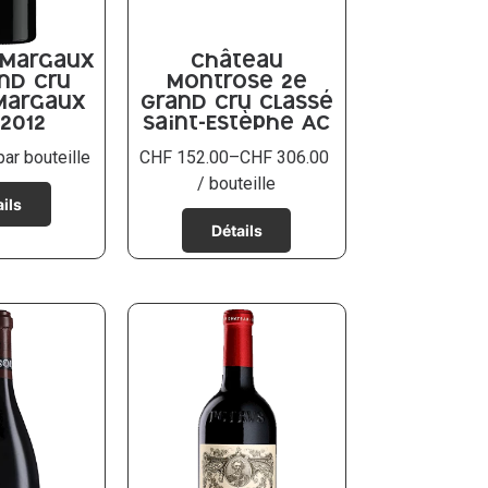
 Margaux
Château
and Cru
Montrose 2e
Margaux
Grand Cru classé
 2012
Saint-Estèphe AC
ar bouteille
CHF
152.00
–
CHF
306.00
/ bouteille