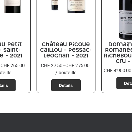
u Petit
Château Picque
Domain
 Saint-
Caillou – Pessac-
Romanée
e – 2021
Leognan – 2021
Richebou
Cru –
–
CHF
265.00
CHF
27.50
–
CHF
275.00
CHF
4'900.00
uteille
/ bouteille