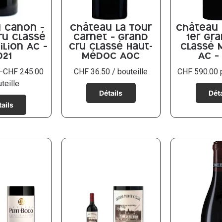
 Canon –
Château La Tour
Château
ru classé
Carnet – Grand
1er Gr
ilion AC –
Cru classé Haut-
classé 
021
Médoc AOC
AC –
–
CHF
245.00
CHF
36.50
/ bouteille
CHF
590.00
p
uteille