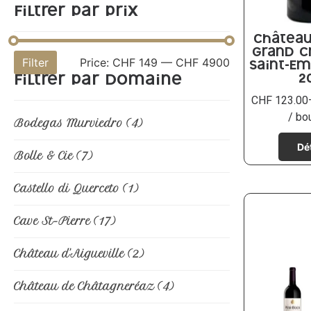
Filtrer par prix
Château
Grand C
Filter
Price:
CHF 149
—
CHF 4900
Saint-Em
2
Filtrer par domaine
CHF
123.00
/ bo
Bodegas Murviedro
(4)
Bolle & Cie
(7)
Castello di Querceto
(1)
Cave St-Pierre
(17)
Château d'Aigueville
(2)
Château de Châtagneréaz
(4)