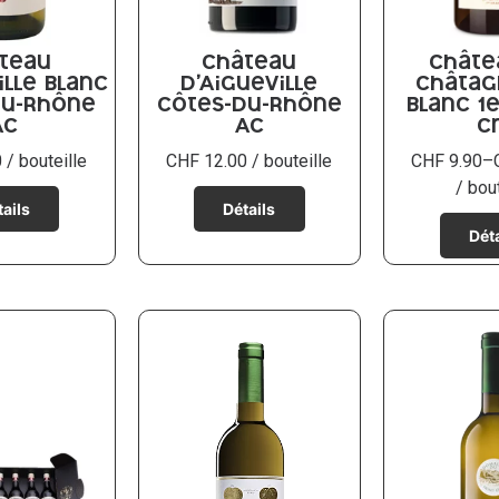
teau
Château
Châte
ille blanc
d’Aigueville
Châtag
du-Rhône
Côtes-du-Rhône
blanc 1
AC
AC
c
0
/ bouteille
CHF
12.00
/ bouteille
CHF
9.90
–
/ bout