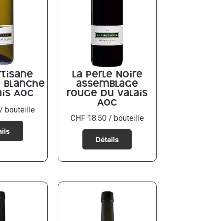
rtisane
La Perle Noire
 blanche
assemblage
ais AOC
rouge du Valais
AOC
/ bouteille
CHF
18.50
/ bouteille