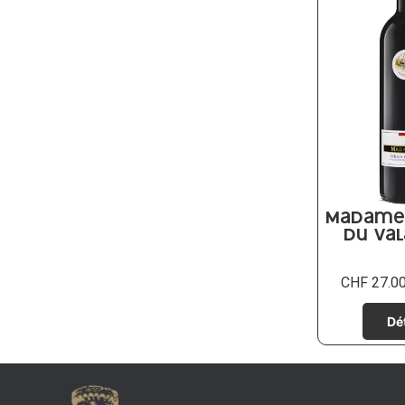
Madame 
du Val
CHF
27.0