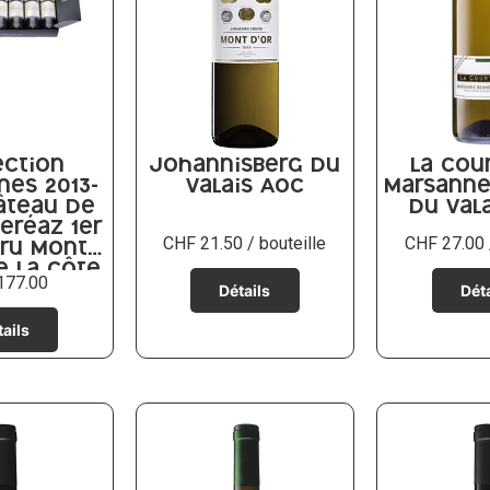
ection
Johannisberg du
La Cou
mes 2013-
Valais AOC
Marsanne
âteau de
du Val
eréaz 1er
CHF
21.50
/ bouteille
CHF
27.00
ru Mont-
e La Côte
177.00
OC