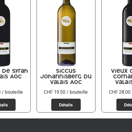
De Syrah
Siccus
Vieux 
ais AOC
Johannisberg du
Corna
Valais AOC
Valai
0
/ bouteille
CHF
19.50
/ bouteille
CHF
28.00