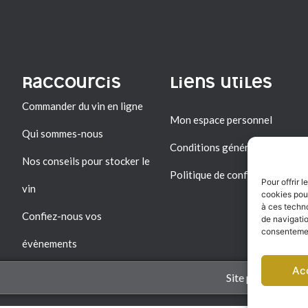
Raccourcis
Liens utiles
Commander du vin en ligne
Mon espace personnel
Qui sommes-nous
Conditions générales de vent
Nos conseils pour stocker le
Politique de confidentialité
Pour offrir 
vin
cookies pour
à ces techn
Confiez-nous vos
de navigatio
consentement
évènements
Ac
Site par ccbycc.c