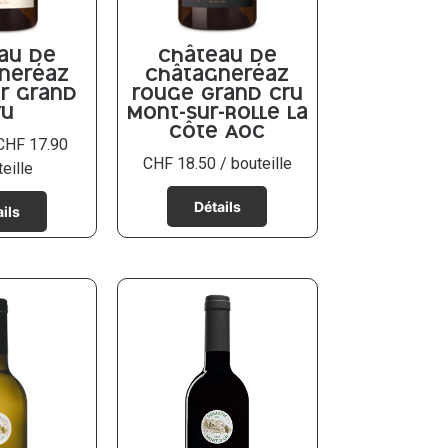
au de
Château de
neréaz
Châtagneréaz
er grand
rouge Grand Cru
ru
Mont-sur-Rolle La
Côte AOC
CHF
17.90
CHF
18.50
/ bouteille
eille