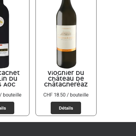
Cachet
Viognier du
lin du
Château de
s AOC
Châtagneréaz
/ bouteille
CHF
18.50
/ bouteille