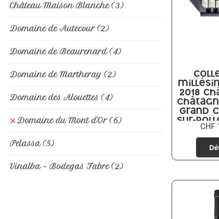
Château Maison Blanche
(3)
Domaine de Autecour
(2)
Domaine de Beaurenard
(4)
Domaine de Martheray
(2)
Coll
millési
2018 Ch
Domaine des Alouettes
(4)
Châtagn
Grand C
Domaine du Mont d'Or
(6)
sur-Roll
CHF
A
Pelassa
(5)
Vinalba - Bodegas Fabre
(2)