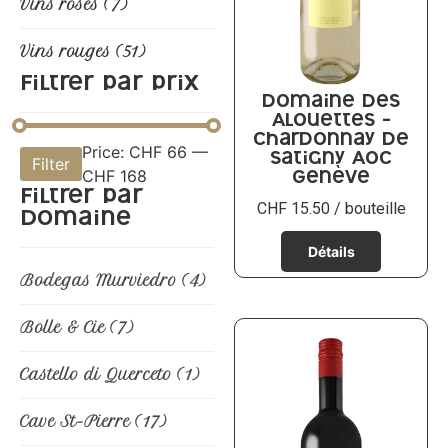
Vins rosés
(7)
Vins rouges
(51)
Filtrer par prix
Domaine des
Alouettes –
Chardonnay de
Price:
CHF 66
—
Filter
Satigny AOC
CHF 168
Genève
Filtrer par
CHF
15.50
/ bouteille
domaine
Bodegas Murviedro
(4)
Bolle & Cie
(7)
Castello di Querceto
(1)
Cave St-Pierre
(17)