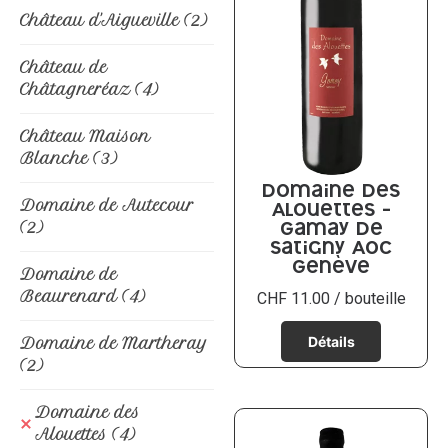
Château d'Aigueville
(2)
Château de
Châtagneréaz
(4)
Château Maison
Blanche
(3)
Domaine des
Domaine de Autecour
Alouettes –
(2)
Gamay de
Satigny AOC
Genève
Domaine de
Beaurenard
(4)
CHF
11.00
/ bouteille
Domaine de Martheray
(2)
Domaine des
Alouettes
(4)