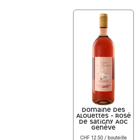
Domaine des
Alouettes – Rosé
de Satigny AOC
Genève
CHF
12.50
/ bouteille