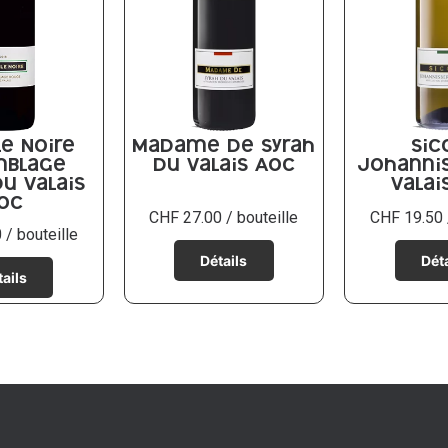
le Noire
Madame De Syrah
Sic
mblage
du Valais AOC
Johanni
u Valais
Valai
OC
CHF
27.00
/ bouteille
CHF
19.50
0
/ bouteille