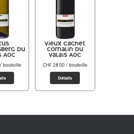
cus
Vieux Cachet
sberg du
Cornalin du
s AOC
Valais AOC
/ bouteille
CHF
28.00
/ bouteille