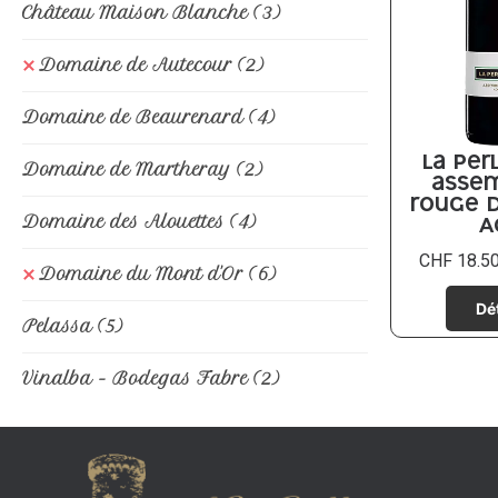
Château Maison Blanche
(3)
Domaine de Autecour
(2)
Domaine de Beaurenard
(4)
Domaine de Martheray
(2)
La Per
asse
rouge d
Domaine des Alouettes
(4)
A
CHF
18.5
Domaine du Mont d'Or
(6)
Pelassa
(5)
Vinalba - Bodegas Fabre
(2)