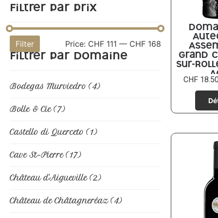
Filtrer par prix
Doma
Aute
Filter
Price:
CHF 111
—
CHF 168
Asse
Grand C
Filtrer par domaine
sur-Roll
A
CHF
18.5
Bodegas Murviedro
(4)
Bolle & Cie
(7)
Castello di Querceto
(1)
Cave St-Pierre
(17)
Château d'Aigueville
(2)
Château de Châtagneréaz
(4)