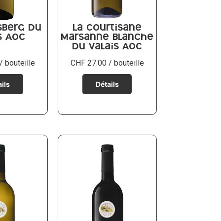
sberg du
La Courtisane
s AOC
Marsanne blanche
du Valais AOC
/ bouteille
CHF
27.00
/ bouteille