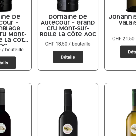
ine de
Domaine de
Johanni
cour –
Autecour – Grand
Valai
mblage
Cru Mont-sur-
ru Mont-
Rolle La Côte AOC
CHF
21.50
e La Côte
CHF
18.50
/ bouteille
OC
0
/ bouteille