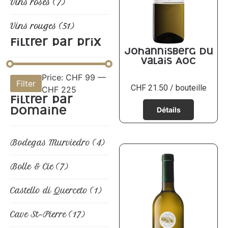
Vins rosés
(7)
Vins rouges
(51)
Filtrer par prix
Johannisberg du
Valais AOC
Price:
CHF 99
—
Filter
CHF
21.50
/ bouteille
CHF 225
Filtrer par
domaine
Bodegas Murviedro
(4)
Bolle & Cie
(7)
Castello di Querceto
(1)
Cave St-Pierre
(17)