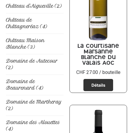
Château d'Aigueville
(2)
Château de
Châtagneréaz
(4)
Château Maison
Blanche
(3)
La Courtisane
Marsanne
blanche du
Domaine de Autecour
Valais AOC
(2)
CHF
27.00
/ bouteille
Domaine de
Beaurenard
(4)
Domaine de Martheray
(2)
Domaine des Alouettes
(4)