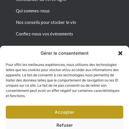
Qui sommes-nous
Nos conseils pour stocker le vin
Confiez-nous vos évènements
Gérer le consentement
Pour offrir les meilleures expériences, nous utilisons des technologies
Liens utiles
telles que les cookies pour stocker et/ou accéder aux informations des
appareils. Le fait de consentir à ces technologies nous permettra de
Mon espace personnel
traiter des données telles que le comportement de navigation ou les ID
uniques sur ce site. Le fait de ne pas consentir ou de retirer son
consentement peut avoir un effet négatif sur certaines caractéristiques
Conditions générales de vente
et fonctions.
Politique de confidentialité
Accepter
Refuser
©2025. Le Cellier du Château Sàrl. Tous droits