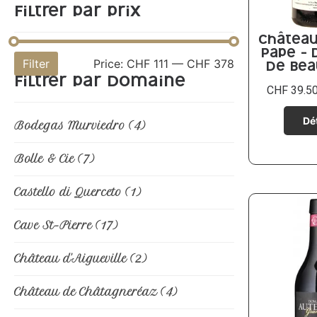
Filtrer par prix
Château
Pape –
Filter
Price:
CHF 111
—
CHF 378
de Bea
Filtrer par domaine
CHF
39.5
Bodegas Murviedro
(4)
Bolle & Cie
(7)
Castello di Querceto
(1)
Cave St-Pierre
(17)
Château d'Aigueville
(2)
Château de Châtagneréaz
(4)