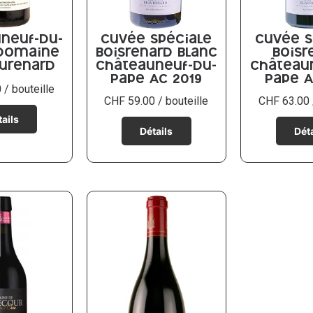
neuf-du-
Cuvée Spéciale
Cuvée S
 Domaine
Boisrenard blanc
Boisr
urenard
Châteauneuf-du-
Château
Pape AC 2019
Pape A
0
/ bouteille
CHF
59.00
/ bouteille
CHF
63.00