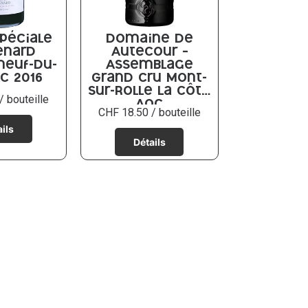
péciale
Domaine de
enard
Autecour –
neuf-du-
Assemblage
C 2016
Grand Cru Mont-
sur-Rolle La Côte
/ bouteille
AOC
CHF
18.50
/ bouteille