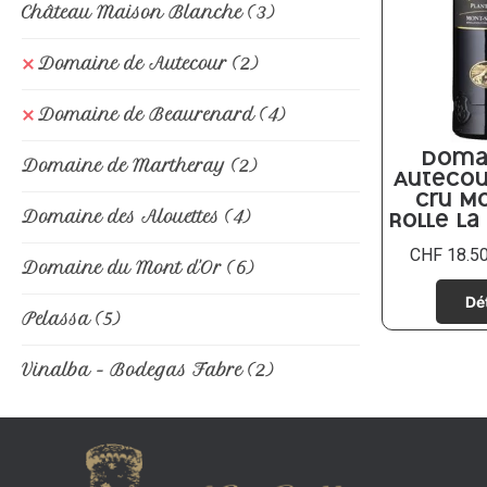
Château Maison Blanche
(3)
Domaine de Autecour
(2)
Domaine de Beaurenard
(4)
Domaine de Martheray
(2)
Doma
Autecou
Cru Mo
Domaine des Alouettes
(4)
Rolle La
CHF
18.5
Domaine du Mont d'Or
(6)
Pelassa
(5)
Vinalba - Bodegas Fabre
(2)