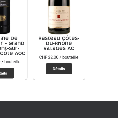
ine de
Rasteau Côtes-
r – Grand
du-Rhône
nt-sur-
Villages AC
 Côte AOC
CHF
22.00
/ bouteille
0
/ bouteille