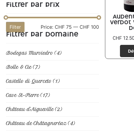
Filtrer par prix
Audent
Verdot 
Filter
Price:
CHF 75
—
CHF 100
D
Filtrer par domaine
CHF
12.5
Bodegas Murviedro
(4)
Bolle & Cie
(7)
Castello di Querceto
(1)
Cave St-Pierre
(17)
Château d'Aigueville
(2)
Château de Châtagneréaz
(4)