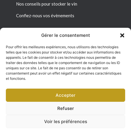
Nos conseils pour stocker le vin
Confiez-nous vos évènements
Gérer le consentement
Pour offrir les meilleures expériences, nous utilisons des technologies
Liens utiles
telles que les cookies pour stocker et/ou accéder aux informations des
appareils. Le fait de consentir à ces technologies nous permettra de
Mon espace personnel
traiter des données telles que le comportement de navigation ou les ID
uniques sur ce site. Le fait de ne pas consentir ou de retirer son
consentement peut avoir un effet négatif sur certaines caractéristiques
Conditions générales de vente
et fonctions.
Politique de confidentialité
Accepter
Refuser
©2025. Le Cellier du Château Sàrl. Tous droits
réservés
Voir les préférences
Site par ccbycc.ch