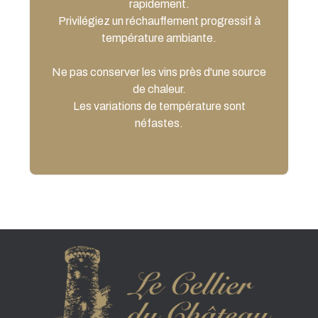
rapidement.
Privilégiez un réchauffement progressif à
température ambiante.
Ne pas conserver les vins près d'une source
de chaleur.
Les variations de température sont
néfastes.