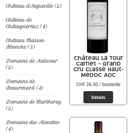
Château d'Aigueville
(2)
Château de
Châtagneréaz
(4)
Château Maison
Blanche
(3)
Château La Tour
Domaine de Autecour
Carnet – Grand
(2)
Cru classé Haut-
Médoc AOC
Domaine de
CHF
36.50
/ bouteille
Beaurenard
(4)
Domaine de Martheray
(2)
Domaine des Alouettes
(4)