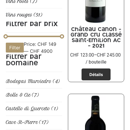
Vins rosés
(7)
Vins rouges
(51)
Filtrer par prix
Château Canon –
Grand Cru classé
Saint-Emilion AC
Price:
CHF 149
Filter
– 2021
—
CHF 4900
CHF
123.00
–
CHF
245.00
Filtrer par
/ bouteille
domaine
Bodegas Murviedro
(4)
Bolle & Cie
(7)
Castello di Querceto
(1)
Cave St-Pierre
(17)