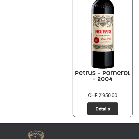
Petrus – Pomerol
– 2004
CHF
2'950.00