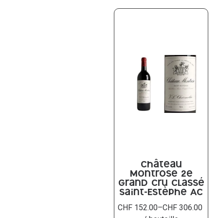
Château
Montrose 2e
Grand Cru classé
Saint-Estèphe AC
CHF
152.00
–
CHF
306.00