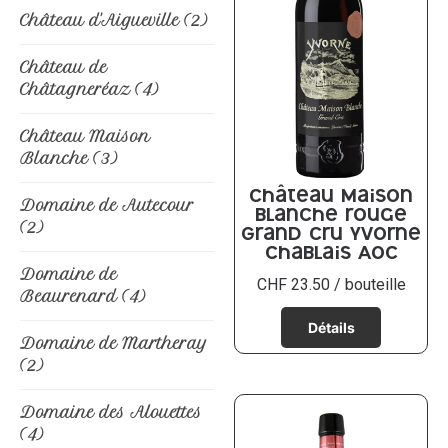
Château d'Aigueville
(2)
Château de
Châtagneréaz
(4)
Château Maison
Blanche
(3)
Château Maison
Domaine de Autecour
Blanche rouge
(2)
Grand Cru Yvorne
Chablais AOC
Domaine de
CHF
23.50
/ bouteille
Beaurenard
(4)
Domaine de Martheray
(2)
Domaine des Alouettes
(4)