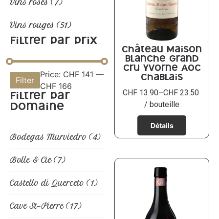
Vins rosés
(7)
Vins rouges
(51)
Filtrer par prix
Château Maison
Blanche Grand
Cru Yvorne AOC
Price:
CHF 141
—
Filter
Chablais
CHF 166
CHF
13.90
–
CHF
23.50
Filtrer par
/ bouteille
domaine
Bodegas Murviedro
(4)
Bolle & Cie
(7)
Castello di Querceto
(1)
Cave St-Pierre
(17)