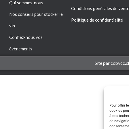
Qui sommes-nous
Conditions générales de vent
Nos conseils pour stocker le
Politique de confidentialité
vin
Confiez-nous vos
évènements
Site par ccbycc.c
Pour offrir 
cookies pour
à ces techn
de navigatio
consentement