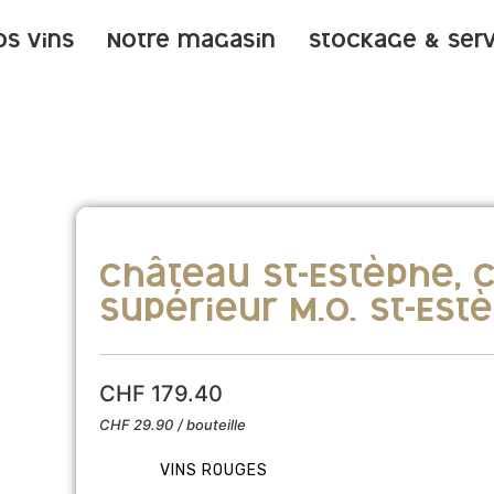
os vins
Notre magasin
Stockage & ser
Château St-Estèphe, 
supérieur M.O. St-Est
CHF
179.40
CHF
29.90
/ bouteille
VINS ROUGES