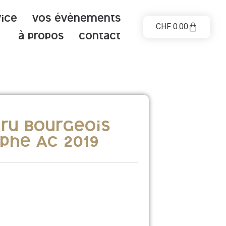
vice
Vos évènements
CHF
0.00
à propos
contact
Cru bourgeois
èphe AC 2019